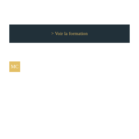
> Voir la formation
MC
Certificat de spécialisation Fabrication
Traiteur