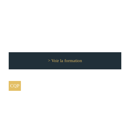
A
> Voir la formation
CQP
Technicien Expert après-vente