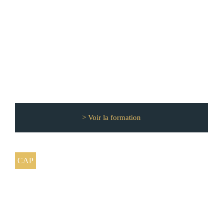
CAP Maintenance des Véhicules option
A : véhicules légers
> Voir la formation
CAP