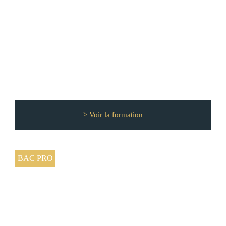
CAP Carrossier automobile
> Voir la formation
BAC PRO
BAC PRO Maintenance des Véhicules