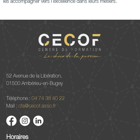
les accompagner vers l’excellence dans leurs métiers.
52 Avenue de la Libération,
01500 Ambérieu-en-Bugey
Téléphone :
04 74 38 40 22
Mail :
cfa@cecof.asso.fr
Horaires