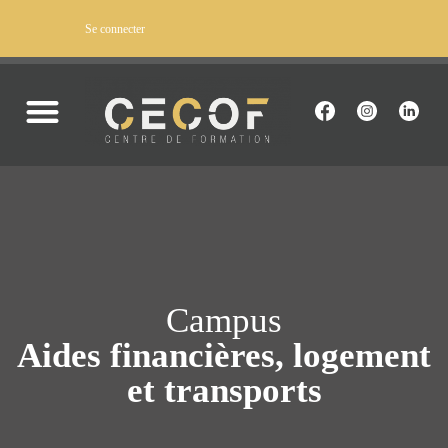
Se connecter
DEVENIR APPRENANT
LA VIE AU CECOF
INFOS PRATIQUES
Campus
Aides financières, logement
et transports