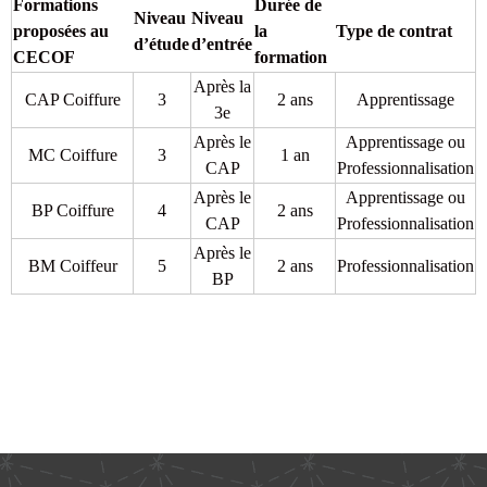
Formations
Durée de
Niveau
Niveau
proposées au
la
Type de contrat
d’étude
d’entrée
CECOF
formation
Après la
CAP Coiffure
3
2 ans
Apprentissage
3e
Après le
Apprentissage ou
MC Coiffure
3
1 an
CAP
Professionnalisation
Après le
Apprentissage ou
BP Coiffure
4
2 ans
CAP
Professionnalisation
Après le
BM Coiffeur
5
2 ans
Professionnalisation
BP